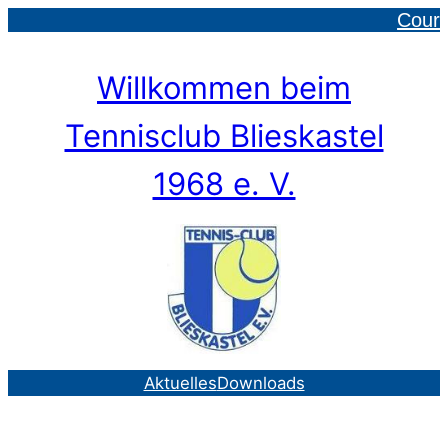
Courtb
Zum
Inhalt
springen
Willkommen beim
Tennisclub Blieskastel
1968 e. V.
Aktuelles
Downloads